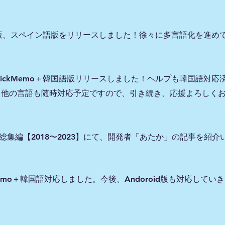
ツ語版、スペイン語版をリリースしました！徐々に多言語化を進め
版・QuickMemo＋韓国語版リリースしました！ヘルプも韓国語
。他の言語も随時対応予定ですので、引き続き、応援よろしく
Design総集編【2018〜2023】にて、開発者「あたか」の記事を
ckMemo＋韓国語対応しました。今後、Andoroid版も対応し